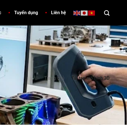
c
Tuyển dụng
Liên hệ
Trang chủ
/
Tái tạo mô hình 3D