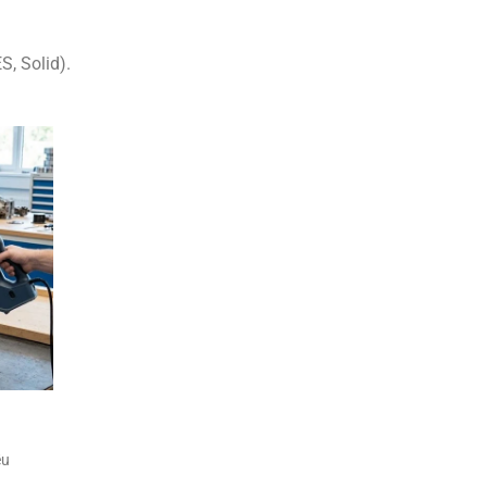
, Solid).
ều