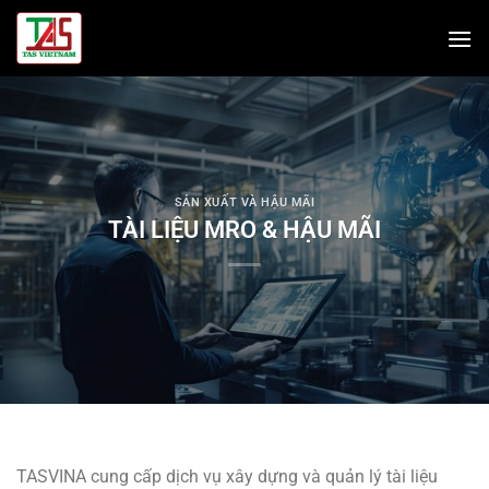
Bỏ
qua
nội
dung
SẢN XUẤT VÀ HẬU MÃI
TÀI LIỆU MRO & HẬU MÃI
TASVINA cung cấp dịch vụ xây dựng và quản lý tài liệu