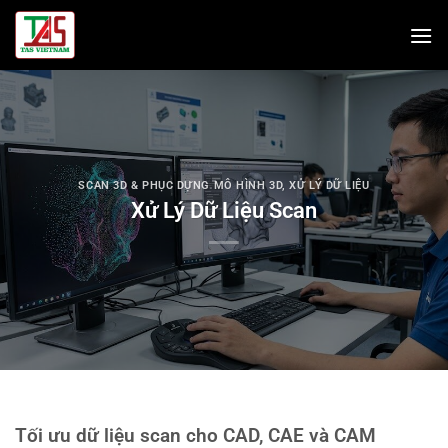
Bỏ
qua
nội
dung
SCAN 3D & PHỤC DỰNG MÔ HÌNH 3D
,
XỬ LÝ DỮ LIỆU
Xử Lý Dữ Liệu Scan
Tối ưu dữ liệu scan cho CAD, CAE và CAM