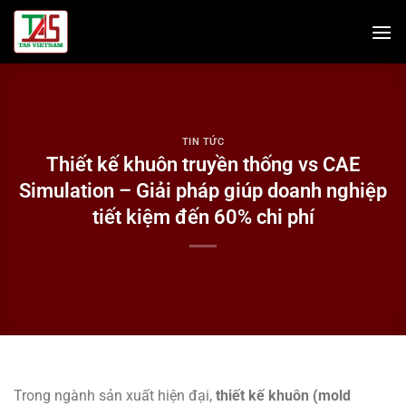
Bỏ
qua
nội
dung
TIN TỨC
Thiết kế khuôn truyền thống vs CAE
Simulation – Giải pháp giúp doanh nghiệp
tiết kiệm đến 60% chi phí
Trong ngành sản xuất hiện đại,
thiết kế khuôn (mold