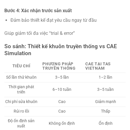
Bước 4: Xác nhận trước sản xuất
Đảm bảo thiết kế đạt yêu cầu ngay từ đầu
Giúp giảm tối đa việc “trial & error”
So sánh: Thiết kế khuôn truyền thống vs CAE
Simulation
PHƯƠNG PHÁP
CAE TẠI TAS
TIÊU CHÍ
TRUYỀN THỐNG
VIETNAM
Số lần thử khuôn
3–5 lần
1–2 lần
Thời gian phát
6–10 tuần
3–5 tuần
triển
Chi phí sửa khuôn
Cao
Giảm mạnh
Rủi ro lỗi
Cao
Thấp
Độ ổn định sản
Không ổn định
Ổn định
xuất